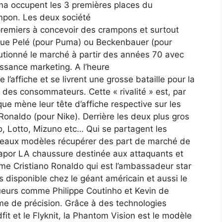
uma occupent les 3 premières places du
mpon. Les deux société
remiers à concevoir des crampons et surtout
s que Pelé (pour Puma) ou Beckenbauer (pour
utionné le marché à partir des années 70 avec
issance marketing. A l’heure
 l’affiche et se livrent une grosse bataille pour la
t des consommateurs. Cette « rivalité » est, par
que mène leur tête d’affiche respective sur les
 Ronaldo (pour Nike). Derrière les deux plus gros
, Lotto, Mizuno etc… Qui se partagent les
uveaux modèles récupérer des part de marché de
Vapor LA chaussure destinée aux attaquants et
me Cristiano Ronaldo qui est l’ambassadeur star
s disponible chez le géant américain et aussi le
oueurs comme Philippe Coutinho et Kevin de
rme de précision. Grâce à des technologies
t et le Flyknit, la Phantom Vision est le modèle