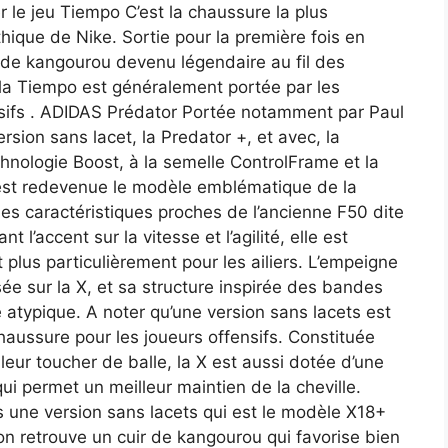
r le jeu Tiempo C’est la chaussure la plus
thique de Nike. Sortie pour la première fois en
r de kangourou devenu légendaire au fil des
, la Tiempo est généralement portée par les
nsifs . ADIDAS Prédator Portée notamment par Paul
sion sans lacet, la Predator +, et avec, la
chnologie Boost, à la semelle ControlFrame et la
 est redevenue le modèle emblématique de la
s caractéristiques proches de l’ancienne F50 dite
 l’accent sur la vitesse et l’agilité, elle est
 plus particulièrement pour les ailiers. L’empeigne
lisée sur la X, et sa structure inspirée des bandes
 atypique. A noter qu’une version sans lacets est
chaussure pour les joueurs offensifs. Constituée
eur toucher de balle, la X est aussi dotée d’une
qui permet un meilleur maintien de la cheville.
s une version sans lacets qui est le modèle X18+
n retrouve un cuir de kangourou qui favorise bien