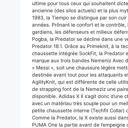
ultime pour tous ceux qui souhaitent dicte
ancienne (des silos actuels) et la plus my
1983, la Tiempo se distingue par son cui
années. Prônant le confort et le contrôle
gardiens, les défenseurs et milieux défe
Pogba, la Predator se décline dans une ver
Predator 18.1. Grâce au Primeknit, à la te
chaussette intégrée SockFit, la Predator
marque aux trois bandes Nemeniz Avec de
« Messi », soit une chaussure légère mettant
destinée avant tout pour les attaquants et
AgilityKnit, qui est différente de celle uti
de strapping font de la Nemeziz une paire
disponible. Adidas X Il s’agit donc d’une 
avec un matériau très souple pour un meill
petite chaussette interne (Techfit Collar) 
Comme la Predator, la X existe aussi dan
PUMA One la partie avant de l’empeigne o