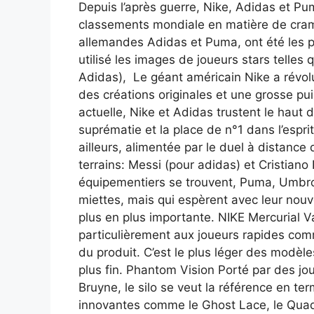
Depuis l’après guerre, Nike, Adidas et P
classements mondiale en matière de cra
allemandes Adidas et Puma, ont été les p
utilisé les images de joueurs stars telle
Adidas), Le géant américain Nike a révol
des créations originales et une grosse pu
actuelle, Nike et Adidas trustent le haut de
suprématie et la place de n°1 dans l’espri
ailleurs, alimentée par le duel à distance 
terrains: Messi (pour adidas) et Cristiano
équipementiers se trouvent, Puma, Umbro
miettes, mais qui espèrent avec leur no
plus en plus importante. NIKE Mercurial 
particulièrement aux joueurs rapides com
du produit. C’est le plus léger des modèle
plus fin. Phantom Vision Porté par des j
Bruyne, le silo se veut la référence en te
innovantes comme le Ghost Lace, le Quadfi